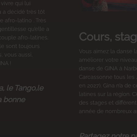
vivre qui lui
a a décidé très tôt
afro-latino . Très
ntillesse qu’elle a
Cours, sta
ouple afro-latines.
le sont toujours
Vous aimez la danse l
, vous aussi,
améliorer votre niveau
INA !
danse de GINA à Narbo
Carcassonne tous les 
en 2027). Gina n’a de 
, le Tango,le
latines sur la région. 
la bonne
des stages et différen
année de nombreux a
Partagez notre p